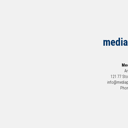
media
Med
Ar
121 77 St
info@mediap
Phon